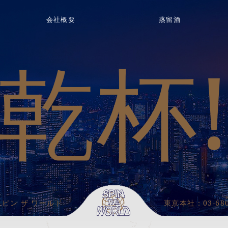
会社概要
蒸留酒
乾杯
スピン ザ ワールド
東京本社：
03-68