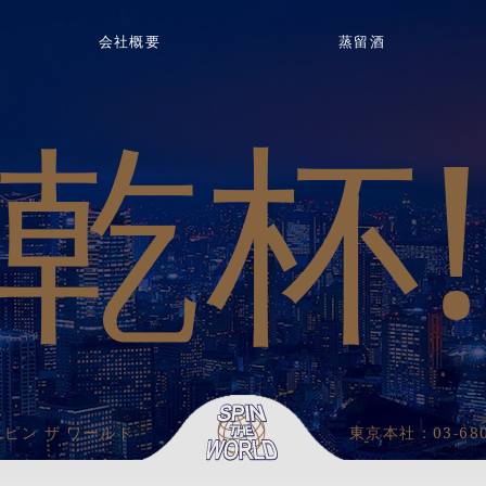
会社概要
蒸留酒
乾杯
スピン ザ ワールド
東京本社：
03-68