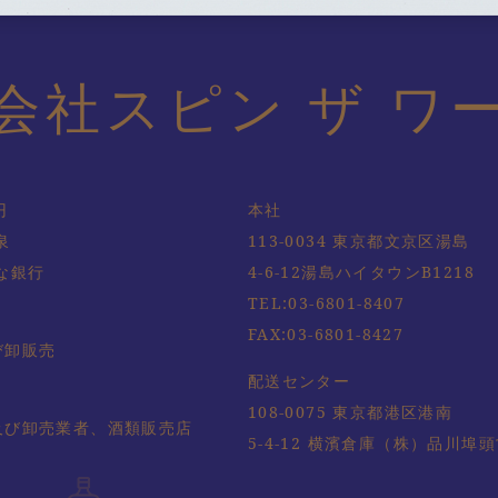
会社スピン ザ ワ
円
本社
泉
113-0034 東京都文京区湯島
な銀行
4-6-12湯島ハイタウンB1218
TEL:
03-6801-8407
FAX:03-6801-8427
び卸販売
配送センター
108-0075 東京都港区港南
及び卸売業者、酒類販売店
5-4-12 横濱倉庫（株）品川埠