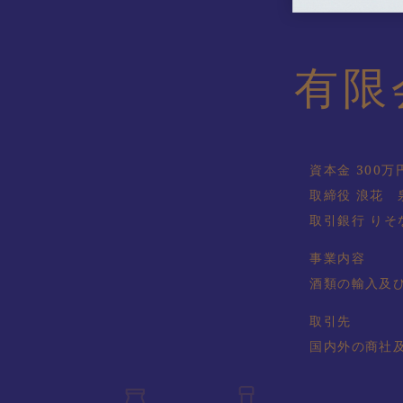
有限
資本金 300万
取締役 浪花 
取引銀行 りそ
事業内容
酒類の輸入及
取引先
国内外の商社